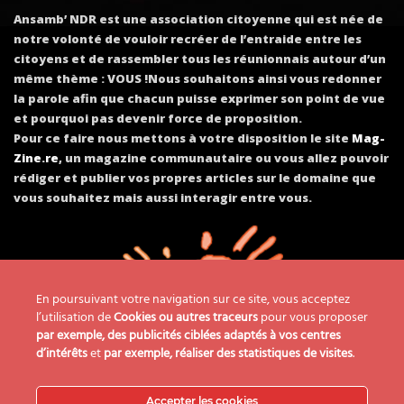
Ansamb’ NDR
est une association citoyenne qui est née de
notre volonté de vouloir recréer de l’entraide entre les
citoyens et de rassembler tous les réunionnais autour d’un
même thème : VOUS !Nous souhaitons ainsi vous redonner
la parole afin que chacun puisse exprimer son point de vue
et pourquoi pas devenir force de proposition.
Pour ce faire nous mettons à votre disposition le site
Mag-
Zine.re
, un magazine communautaire ou vous allez pouvoir
rédiger et publier vos propres articles sur le domaine que
vous souhaitez mais aussi interagir entre vous.
En poursuivant votre navigation sur ce site, vous acceptez
l’utilisation de
Cookies ou autres traceurs
pour vous proposer
par exemple, des publicités ciblées adaptés à vos centres
d’intérêts
et
par exemple, réaliser des statistiques de visites
.
GET SOCIAL
Accepter les cookies